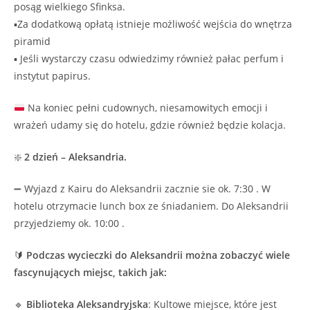
posąg wielkiego Sfinksa.
▪️Za dodatkową opłatą istnieje możliwość wejścia do wnętrza
piramid
▪️ Jeśli wystarczy czasu odwiedzimy również pałac perfum i
instytut papirus.
Na koniec pełni cudownych, niesamowitych emocji i
wrażeń udamy się do hotelu, gdzie również będzie kolacja.
❇️
2 dzień – Aleksandria.
➖ Wyjazd z Kairu do Aleksandrii zacznie sie ok. 7:30 . W
hotelu otrzymacie lunch box ze śniadaniem. Do Aleksandrii
przyjedziemy ok. 10:00 .
🔰
Podczas wycieczki do Aleksandrii można zobaczyć wiele
fascynujących miejsc, takich jak:
🔹
Biblioteka Aleksandryjska
: Kultowe miejsce, które jest