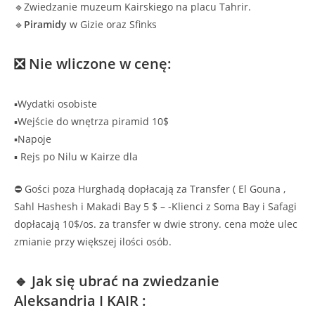
🔹Zwiedzanie muzeum Kairskiego na placu Tahrir.
🔹
Piramidy
w Gizie oraz Sfinks
❎ Nie wliczone w cenę:
▪️Wydatki osobiste
▪️Wejście do wnętrza piramid 10$
▪️Napoje
▪️ Rejs po Nilu w Kairze dla
⛔ Gości poza Hurghadą dopłacają za Transfer ( El Gouna ,
Sahl Hashesh i Makadi Bay 5 $ – -Klienci z Soma Bay i Safagi
dopłacają 10$/os. za transfer w dwie strony. cena może ulec
zmianie przy większej ilości osób.
🔹 Jak się ubrać na zwiedzanie
Aleksandria I KAIR :