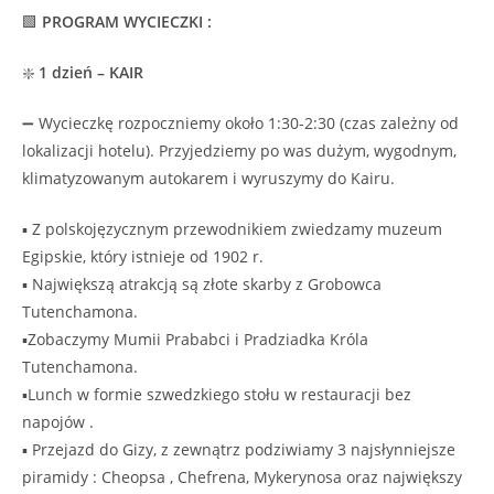
🟩
PROGRAM WYCIECZKI :
❇️
1 dzień – KAIR
➖ Wycieczkę rozpoczniemy około 1:30-2:30 (czas zależny od
lokalizacji hotelu). Przyjedziemy po was dużym, wygodnym,
klimatyzowanym autokarem i wyruszymy do Kairu.
▪️ Z polskojęzycznym przewodnikiem zwiedzamy muzeum
Egipskie, który istnieje od 1902 r.
▪️ Największą atrakcją są złote skarby z Grobowca
Tutenchamona.
▪️Zobaczymy Mumii Prababci i Pradziadka Króla
Tutenchamona.
▪️Lunch w formie szwedzkiego stołu w restauracji bez
napojów .
▪️ Przejazd do Gizy, z zewnątrz podziwiamy 3 najsłynniejsze
piramidy : Cheopsa , Chefrena, Mykerynosa oraz największy