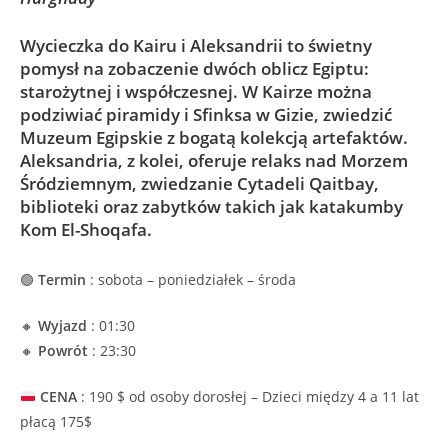
Wycieczka do Kairu i Aleksandrii to świetny
pomysł na zobaczenie dwóch oblicz Egiptu:
starożytnej i współczesnej. W Kairze można
podziwiać piramidy i Sfinksa w Gizie, zwiedzić
Muzeum Egipskie z bogatą kolekcją artefaktów.
Aleksandria, z kolei, oferuje relaks nad Morzem
Śródziemnym, zwiedzanie Cytadeli Qaitbay,
biblioteki oraz zabytków takich jak katakumby
Kom El-Shoqafa.
🟢
Termin
: sobota – poniedziałek – środa
🔸
Wyjazd
: 01:30
🔸
Powrót
: 23:30
CENA
: 190 $ od osoby dorosłej – Dzieci między 4 a 11 lat
płacą 175$