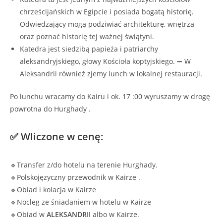
chrześcijańskich w Egipcie i posiada bogatą historię.
Odwiedzający mogą podziwiać architekturę, wnętrza
oraz poznać historię tej ważnej świątyni.
Katedra jest siedzibą papieża i patriarchy
aleksandryjskiego, głowy Kościoła koptyjskiego. ➖ W
Aleksandrii również zjemy lunch w lokalnej restauracji.
Po lunchu wracamy do Kairu i ok. 17 :00 wyruszamy w drogę
powrotna do Hurghady .
✅ Wliczone w cenę:
🔹Transfer z/do hotelu na terenie Hurghady.
🔹Polskojęzyczny przewodnik w Kairze .
🔹Obiad i kolacja w Kairze
🔹Nocleg ze śniadaniem w hotelu w Kairze
🔹Obiad w
ALEKSANDRII
albo w Kairze.