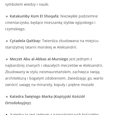
symbolem wiedzy i nauki.
🔹
Katakumby Kom El Shoqafa:
Niezwykłe podziemne
cmentarzysko, będące mieszanką stylów egipskiego i
rzymskiego.
🔹
Cytadela Qaitbay:
Twierdza zbudowana na miejscu
starożytnej latarni morskiej w Aleksandrii.
🔹
Meczet Abu al-Abbas al-Mursiego
jest jednym z
najbardziej znanych i okazałych meczetów w Aleksandrii.
Zbudowany w stylu neomauretańskim, zachwyca swoją
architekturą i bogatym zdobieniem. Zwiedzając go, warto
zwrócić uwagę na minarety, kopuły i piękne mozaiki
🔹
Katedra Świętego Marka (Koptyjski Kościół
Ortodoksyjny):
Katedra ta jest jednym z najważniejszych kościołów